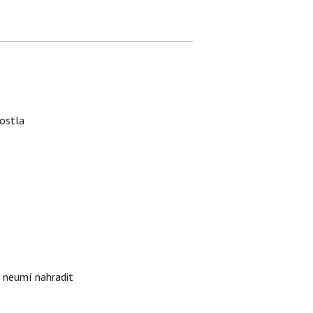
rostla
i neumí nahradit