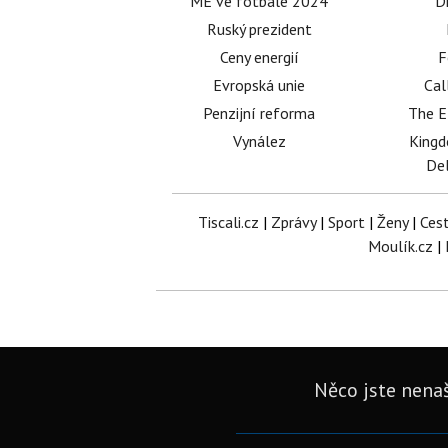
ME ve fotbale 2024
D
Ruský prezident
Ceny energií
F
Evropská unie
Cal
Penzijní reforma
The E
Vynález
King
Del
Tiscali.cz
|
Zprávy
|
Sport
|
Ženy
|
Ces
Moulík.cz
|
Něco jste nenaš