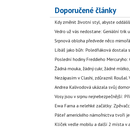
Doporučené články
Kdy změnit životní styl, abyste oddáli
Vedro už vás nedostane: Geniální trik 
Srpnová obloha předvede něco mimořád
Líbáš jako bůh: Poledňáková dostala s
Poslední hodiny Freddieho Mercuryho: 
Žádná mouka, žádný cukr, žádné mléko,
Nezápasím v Clashi, zdůraznil Roušal. 
Andrea Kalivodová ukázala svůj domov:
Vosy jsou v srpnu nejnebezpečnější: Pří
Ewa Farna a nelehké začátky: Zpěvačce,
Páteř amerického námořnictva tvoří jedi
Klíček vedle mobilu a další 2 místa v 