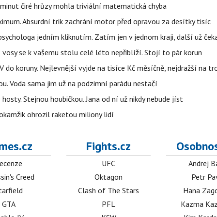
 minut čiré hrůzy mohla triviální matematická chyba
imum. Absurdní trik zachrání motor před opravou za desítky tisíc
ychologa jedním kliknutím. Zatím jen v jednom kraji, další už čeka
: vosy se k vašemu stolu celé léto nepřiblíží. Stojí to pár korun
do koruny. Nejlevnější vyjde na tisíce Kč měsíčně, nejdražší na t
tou. Voda sama jim už na podzimní parádu nestačí
hosty. Stejnou houbičkou. Jana od ní už nikdy nebude jíst
okamžik ohrozil raketou miliony lidí
mes.cz
Fights.cz
Osobnos
ecenze
UFC
Andrej B
sin's Creed
Oktagon
Petr Pa
tarfield
Clash of The Stars
Hana Zag
GTA
PFL
Kazma Kaz