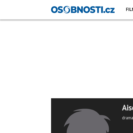
FIL
Ais
drama