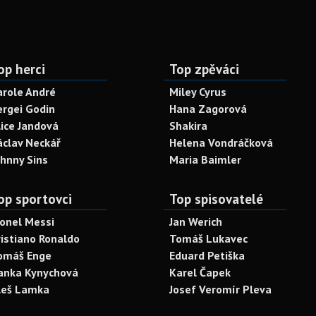
op herci
Top zpěváci
arole André
Miley Cyrus
ergei Godin
Hana Zagorová
lice Jandová
Shakira
áclav Neckář
Helena Vondráčková
ohnny Sins
Maria Baimler
op sportovci
Top spisovatelé
ionel Messi
Jan Werich
ristiano Ronaldo
Tomáš Lukavec
omáš Enge
Eduard Petiška
anka Kynychová
Karel Čapek
leš Lamka
Josef Veromír Pleva