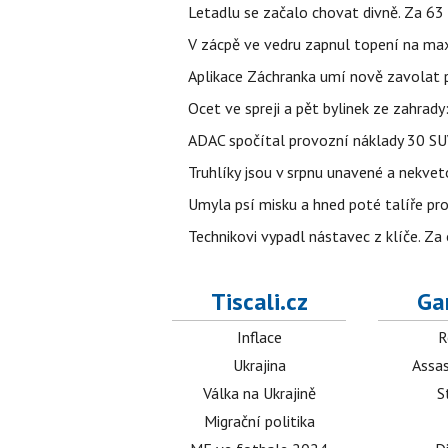
Letadlu se začalo chovat divně. Za 63
V zácpě ve vedru zapnul topení na max
Aplikace Záchranka umí nově zavolat ps
Ocet ve spreji a pět bylinek ze zahrady
ADAC spočítal provozní náklady 30 SUV 
Truhlíky jsou v srpnu unavené a nekve
Umyla psí misku a hned poté talíře pro 
Technikovi vypadl nástavec z klíče. Za 
Tiscali.cz
Ga
Inflace
R
Ukrajina
Assas
Válka na Ukrajině
S
Migrační politika