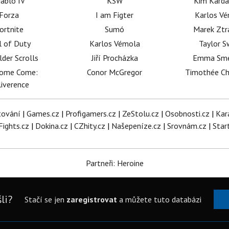
iablo IV
KSW
Kim Karda
Forza
I am Figter
Karlos V
ortnite
Sumó
Marek Ztr
l of Duty
Karlos Vémola
Taylor S
lder Scrolls
Jiří Procházka
Emma Sm
dome Come:
Conor McGregor
Timothée C
iverence
tování
|
Games.cz
|
Profigamers.cz
|
ZeStolu.cz
|
Osobnosti.cz
|
Kar
Fights.cz
|
Dokina.cz
|
CZhity.cz
|
Našepeníze.cz
|
Srovnám.cz
|
Star
Partneři: Heroine
li?
Stačí se jen
zaregistrovat
a můžete tuto databázi