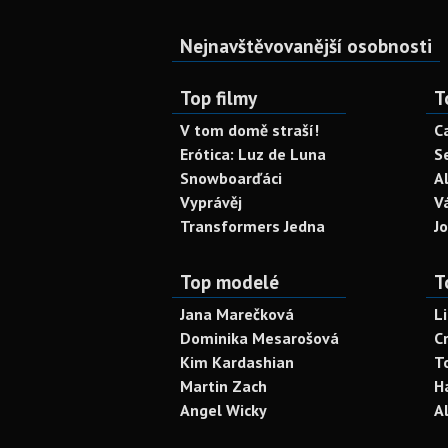
Nejnavštěvovanější osobnosti
Top filmy
T
V tom domě straší!
C
Erótica: Luz de Luna
S
Snowboarďáci
A
Vyprávěj
V
Transformers Jedna
J
Top modelé
T
Jana Marečková
L
Dominika Mesarošová
C
Kim Kardashian
T
Martin Zach
H
Angel Wicky
A