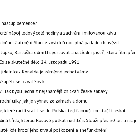
li nástup demence?
udrží nápoj ledový celé hodiny a zachrání i milovanou kávu
ného. Zatmění Slunce vystřídá noc plná padajících hvězd
topku, Bartoška odmítl sportovat a ústřední píseň, která film pře
Co se skutečně dělo 24. listopadu 1991
 jídelníček Ronalda je záměrně jednotvárný
Vzápětí se ozval Sivák
 Tak bydlí jedna z nejznámějších tváří české zábavy
rodní triky, jak je vyhnat ze zahrady a domu
 které radili vrátit se do Polska, teď fanoušci nestačí tleskat
ná třída, kterou Rusové potkat nechtějí. Slouží přes 30 let a nic j
autě, kde hrozí jeho trvalé poškození a znefunkčnění