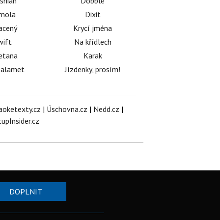
shian
Dobble
émola
Dixit
acený
Krycí jména
wift
Na křídlech
etana
Karak
halamet
Jízdenky, prosím!
aoketexty.cz
|
Úschovna.cz
|
Nedd.cz
|
tupInsider.cz
DOPLNIT