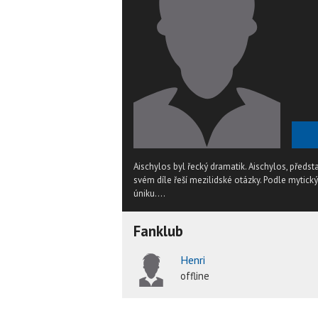
Aischylos byl řecký dramatik. Aischylos, předst
svém díle řeší mezilidské otázky. Podle mytic
úniku....
Fanklub
Henri
offline