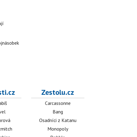
jí
rojnásobek
ti.cz
Zestolu.cz
abiš
Carcassonne
vel
Bang
orová
Osadníci z Katanu
mitch
Monopoly