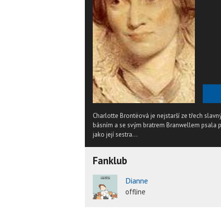
Charlotte Brontëová je nejstarší ze třech slav
básním a se svým bratrem Branwellem psala poví
jako její sestra...
Fanklub
Dianne
offline