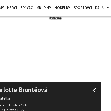
MY
HERCI
ZPĚVÁCI
SKUPINY
MODELKY
SPORTOVCI
DALŠÍ
rlotte Brontëová
vatelka
ení:
21. dubna 1816
31. března 1855