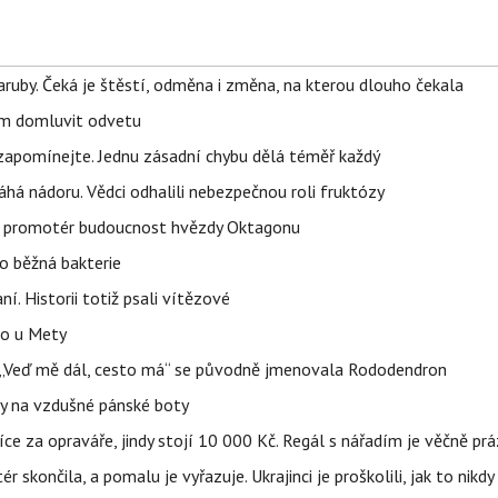
ruby. Čeká je štěstí, odměna i změna, na kterou dlouho čekala
vem domluvit odvetu
zapomínejte. Jednu zásadní chybu dělá téměř každý
áhá nádoru. Vědci odhalili nebezpečnou roli fruktózy
l promotér budoucnost hvězdy Oktagonu
o běžná bakterie
aní. Historii totiž psali vítězové
lo u Mety
eň „Veď mě dál, cesto má“ se původně jmenovala Rododendron
y na vzdušné pánské boty
íce za opraváře, jindy stojí 10 000 Kč. Regál s nářadím je věčně pr
ér skončila, a pomalu je vyřazuje. Ukrajinci je proškolili, jak to nikdy