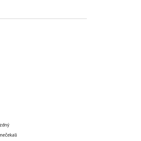
ázdný
 nečekali