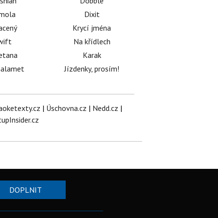
shian
Dobble
émola
Dixit
acený
Krycí jména
wift
Na křídlech
etana
Karak
halamet
Jízdenky, prosím!
aoketexty.cz
|
Úschovna.cz
|
Nedd.cz
|
tupInsider.cz
DOPLNIT