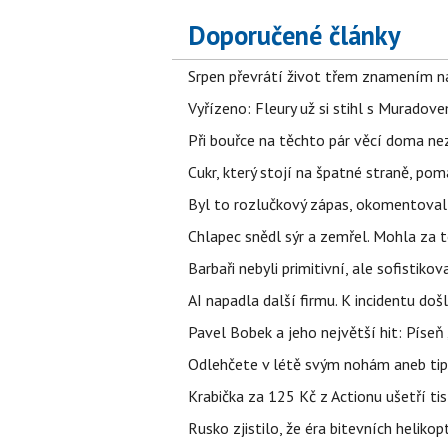
Doporučené články
Srpen převrátí život třem znamením na
Vyřízeno: Fleury už si stihl s Murado
Při bouřce na těchto pár věcí doma ne
Cukr, který stojí na špatné straně, pom
Byl to rozlučkový zápas, okomentova
Chlapec snědl sýr a zemřel. Mohla za t
Barbaři nebyli primitivní, ale sofistikov
AI napadla další firmu. K incidentu doš
Pavel Bobek a jeho největší hit: Pís
Odlehčete v létě svým nohám aneb tip
Krabička za 125 Kč z Actionu ušetří tis
Rusko zjistilo, že éra bitevních helikopt