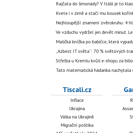
Rajčata do limonády? V Itálii je to klas
Kvete i v zimě a stačí mu kousek kořín
Nejhloupější znamení zvěrokruhu: 4 hl
Ve vzduchu vydržel jen devět minut. L
Maličká knížka po babičce, která vypad
„Azbest IT světa“: 70 % světových tra
Střelba u Kremlu kvůli e-shopu za bilio
Tato matematická hádanka nachytala už t
Tiscali.cz
Ga
Inflace
R
Ukrajina
Assas
Válka na Ukrajině
S
Migrační politika