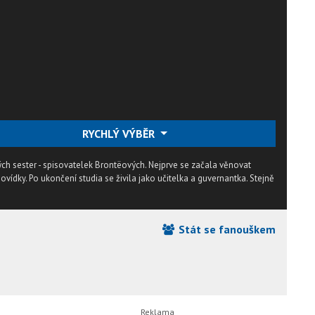
RYCHLÝ VÝBĚR
ných sester - spisovatelek Brontëových. Nejprve se začala věnovat
dky. Po ukončení studia se živila jako učitelka a guvernantka. Stejně
Stát se fanouškem