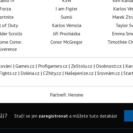
iablo IV
KSW
Kim Karda
Forza
I am Figter
Karlos V
ortnite
Sumó
Marek Ztr
l of Duty
Karlos Vémola
Taylor S
lder Scrolls
Jiří Procházka
Emma Sm
dome Come:
Conor McGregor
Timothée C
iverence
tování
|
Games.cz
|
Profigamers.cz
|
ZeStolu.cz
|
Osobnosti.cz
|
Kar
Fights.cz
|
Dokina.cz
|
CZhity.cz
|
Našepeníze.cz
|
Srovnám.cz
|
Star
Partneři: Heroine
li?
Stačí se jen
zaregistrovat
a můžete tuto databázi