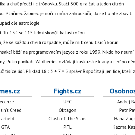
ika a chuť předčí i citrónovku. Stačí 500 g rajčat a jeden citrón
ku. Ptačinec žabinec je noční můra zahrádkářů, dá se ho ale zbavit
upáci dle astrologie
et Tu-154 se 115 lidmi skončil katastrofou
á, že se každou chvíli rozpadne, může mít cenu tisíců korun
nsakcí běží na programovacím jazyce z roku 1959. Nikdo ho neumí 
ny, Putin panikaří. Wildberries ovládají kavkazské klany a teď po něm
isíce lidí. Příklad 18 : 3 + 7 × 5 správně spočítají jen lidé, kteří 
mes.cz
Fights.cz
Osobnos
ecenze
UFC
Andrej B
sin's Creed
Oktagon
Petr Pa
tarfield
Clash of The Stars
Hana Zag
GTA
PFL
Kazma Kaz