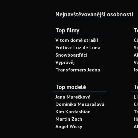
Nejnavštěvovanější osobnosti
Top filmy
T
V tom domě straší!
C
Erótica: Luz de Luna
S
Snowboarďáci
A
Vyprávěj
V
Transformers Jedna
J
Top modelé
T
Jana Marečková
L
Dominika Mesarošová
C
Kim Kardashian
T
Martin Zach
H
Angel Wicky
A