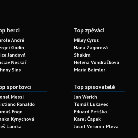
op herci
Top zpěváci
arole André
Miley Cyrus
ergei Godin
Hana Zagorová
lice Jandová
Shakira
áclav Neckář
Helena Vondráčková
ohnny Sins
Maria Baimler
op sportovci
Top spisovatelé
ionel Messi
Jan Werich
ristiano Ronaldo
Tomáš Lukavec
omáš Enge
Eduard Petiška
anka Kynychová
Karel Čapek
leš Lamka
Josef Veromír Pleva