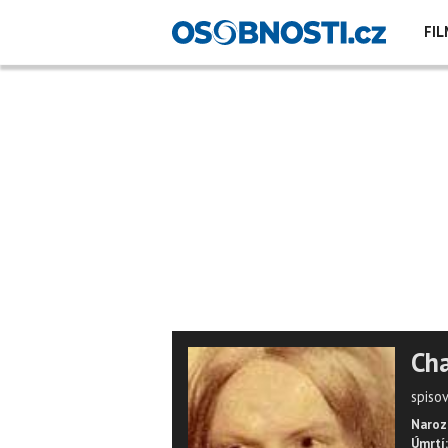
FIL
Cha
spiso
Naroz
Úmrtí: