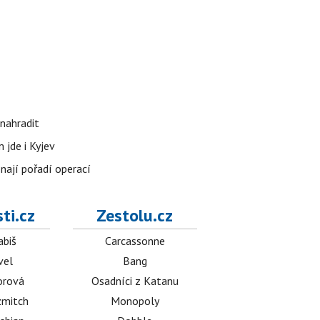
nahradit
 jde i Kyjev
znají pořadí operací
ti.cz
Zestolu.cz
abiš
Carcassonne
vel
Bang
orová
Osadníci z Katanu
mitch
Monopoly