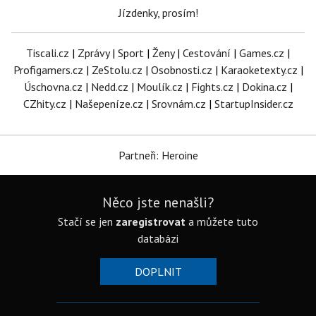
Jízdenky, prosím!
Tiscali.cz
|
Zprávy
|
Sport
|
Ženy
|
Cestování
|
Games.cz
|
Profigamers.cz
|
ZeStolu.cz
|
Osobnosti.cz
|
Karaoketexty.cz
|
Úschovna.cz
|
Nedd.cz
|
Moulík.cz
|
Fights.cz
|
Dokina.cz
|
CZhity.cz
|
Našepeníze.cz
|
Srovnám.cz
|
StartupInsider.cz
Partneři: Heroine
Něco jste nenašli?
Stačí se jen
zaregistrovat
a můžete tuto
databázi
DOPLNIT