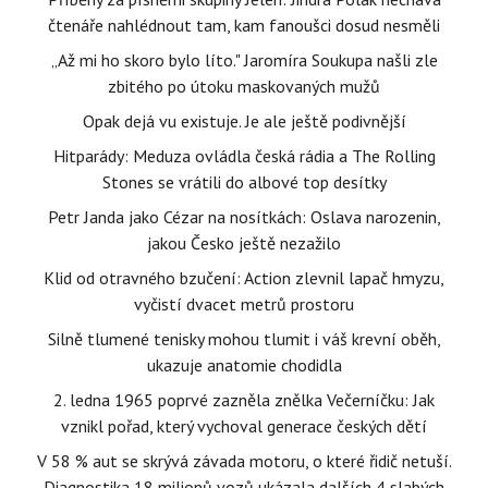
čtenáře nahlédnout tam, kam fanoušci dosud nesměli
„Až mi ho skoro bylo líto." Jaromíra Soukupa našli zle
zbitého po útoku maskovaných mužů
Opak dejá vu existuje. Je ale ještě podivnější
Hitparády: Meduza ovládla česká rádia a The Rolling
Stones se vrátili do albové top desítky
Petr Janda jako Cézar na nosítkách: Oslava narozenin,
jakou Česko ještě nezažilo
Klid od otravného bzučení: Action zlevnil lapač hmyzu,
vyčistí dvacet metrů prostoru
Silně tlumené tenisky mohou tlumit i váš krevní oběh,
ukazuje anatomie chodidla
2. ledna 1965 poprvé zazněla znělka Večerníčku: Jak
vznikl pořad, který vychoval generace českých dětí
V 58 % aut se skrývá závada motoru, o které řidič netuší.
Diagnostika 18 milionů vozů ukázala dalších 4 slabých