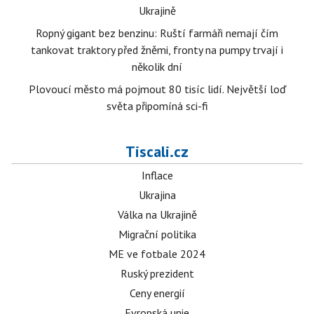
Ukrajině
Ropný gigant bez benzinu: Ruští farmáři nemají čím
tankovat traktory před žněmi, fronty na pumpy trvají i
několik dní
Plovoucí město má pojmout 80 tisíc lidí. Největší loď
světa připomíná sci-fi
Tiscali.cz
Inflace
Ukrajina
Válka na Ukrajině
Migrační politika
ME ve fotbale 2024
Ruský prezident
Ceny energií
Evropská unie