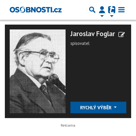
Jaroslav Foglar
spisovatel
RYCHLÝ VÝBĚR