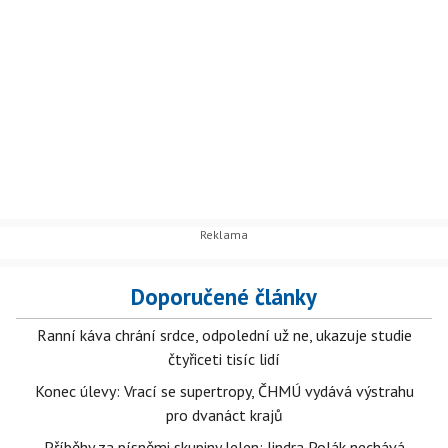
Doporučené články
Ranní káva chrání srdce, odpolední už ne, ukazuje studie
čtyřiceti tisíc lidí
Konec úlevy: Vrací se supertropy, ČHMÚ vydává výstrahu
pro dvanáct krajů
Příběhy za písněmi skupiny Jelen: Jindra Polák nechává