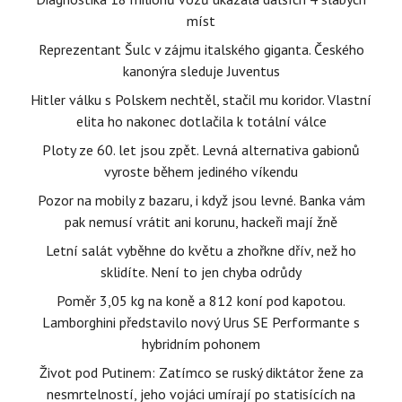
míst
Reprezentant Šulc v zájmu italského giganta. Českého
kanonýra sleduje Juventus
Hitler válku s Polskem nechtěl, stačil mu koridor. Vlastní
elita ho nakonec dotlačila k totální válce
Ploty ze 60. let jsou zpět. Levná alternativa gabionů
vyroste během jediného víkendu
Pozor na mobily z bazaru, i když jsou levné. Banka vám
pak nemusí vrátit ani korunu, hackeři mají žně
Letní salát vyběhne do květu a zhořkne dřív, než ho
sklidíte. Není to jen chyba odrůdy
Poměr 3,05 kg na koně a 812 koní pod kapotou.
Lamborghini představilo nový Urus SE Performante s
hybridním pohonem
Život pod Putinem: Zatímco se ruský diktátor žene za
nesmrtelností, jeho vojáci umírají po statisících na