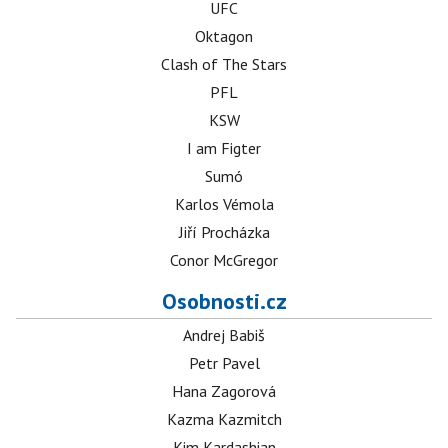
UFC
Oktagon
Clash of The Stars
PFL
KSW
I am Figter
Sumó
Karlos Vémola
Jiří Procházka
Conor McGregor
Osobnosti.cz
Andrej Babiš
Petr Pavel
Hana Zagorová
Kazma Kazmitch
Kim Kardashian