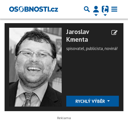
Jaroslav
Kmenta
spisovatel, publicista, novinář
RYCHLÝ VÝBĚR