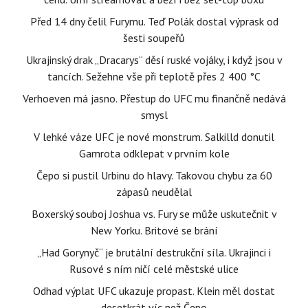
Před 14 dny čelil Furymu. Teď Polák dostal výprask od
šesti soupeřů
Ukrajinský drak „Dracarys“ děsí ruské vojáky, i když jsou v
tancích. Sežehne vše při teplotě přes 2 400 °C
Verhoeven má jasno. Přestup do UFC mu finančně nedává
smysl
V lehké váze UFC je nové monstrum. Salkilld donutil
Gamrota odklepat v prvním kole
Čepo si pustil Urbinu do hlavy. Takovou chybu za 60
zápasů neudělal
Boxerský souboj Joshua vs. Fury se může uskutečnit v
New Yorku. Britové se brání
„Had Gorynyč“ je brutální destrukční síla. Ukrajinci i
Rusové s ním ničí celé městské ulice
Odhad výplat UFC ukazuje propast. Klein měl dostat
desetkrát víc než Čepo