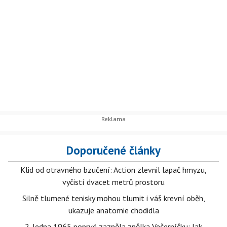
Doporučené články
Klid od otravného bzučení: Action zlevnil lapač hmyzu,
vyčistí dvacet metrů prostoru
Silně tlumené tenisky mohou tlumit i váš krevní oběh,
ukazuje anatomie chodidla
2. ledna 1965 poprvé zazněla znělka Večerníčku: Jak