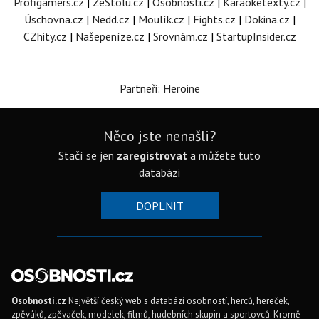
Profigamers.cz
|
ZeStolu.cz
|
Osobnosti.cz
|
Karaoketexty.cz
|
Úschovna.cz
|
Nedd.cz
|
Moulík.cz
|
Fights.cz
|
Dokina.cz
|
CZhity.cz
|
Našepeníze.cz
|
Srovnám.cz
|
StartupInsider.cz
Partneři: Heroine
Něco jste nenašli?
Stačí se jen
zaregistrovat
a můžete tuto
databázi
DOPLNIT
Osobnosti.cz
Největší český web s databází osobností, herců, hereček,
zpěváků, zpěvaček, modelek, filmů, hudebních skupin a sportovců. Kromě