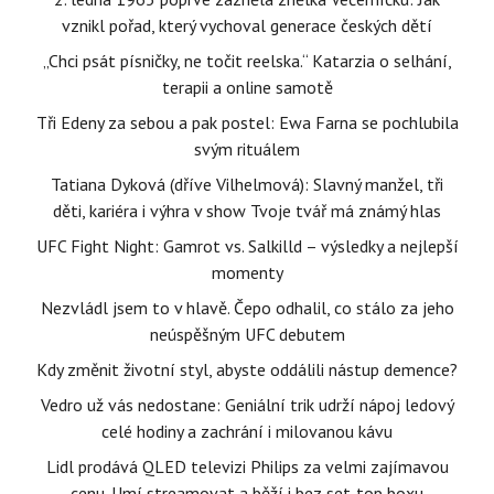
vznikl pořad, který vychoval generace českých dětí
„Chci psát písničky, ne točit reelska.“ Katarzia o selhání,
terapii a online samotě
Tři Edeny za sebou a pak postel: Ewa Farna se pochlubila
svým rituálem
Tatiana Dyková (dříve Vilhelmová): Slavný manžel, tři
děti, kariéra i výhra v show Tvoje tvář má známý hlas
UFC Fight Night: Gamrot vs. Salkilld – výsledky a nejlepší
momenty
Nezvládl jsem to v hlavě. Čepo odhalil, co stálo za jeho
neúspěšným UFC debutem
Kdy změnit životní styl, abyste oddálili nástup demence?
Vedro už vás nedostane: Geniální trik udrží nápoj ledový
celé hodiny a zachrání i milovanou kávu
Lidl prodává QLED televizi Philips za velmi zajímavou
cenu. Umí streamovat a běží i bez set-top boxu