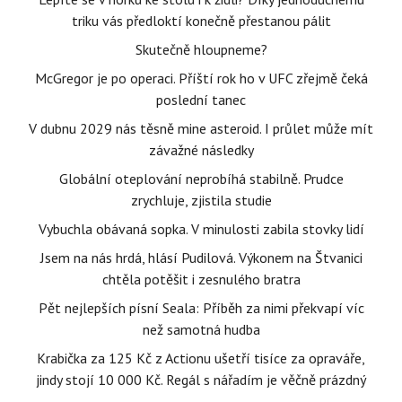
triku vás předloktí konečně přestanou pálit
Skutečně hloupneme?
McGregor je po operaci. Příští rok ho v UFC zřejmě čeká
poslední tanec
V dubnu 2029 nás těsně mine asteroid. I průlet může mít
závažné následky
Globální oteplování neprobíhá stabilně. Prudce
zrychluje, zjistila studie
Vybuchla obávaná sopka. V minulosti zabila stovky lidí
Jsem na nás hrdá, hlásí Pudilová. Výkonem na Štvanici
chtěla potěšit i zesnulého bratra
Pět nejlepších písní Seala: Příběh za nimi překvapí víc
než samotná hudba
Krabička za 125 Kč z Actionu ušetří tisíce za opraváře,
jindy stojí 10 000 Kč. Regál s nářadím je věčně prázdný