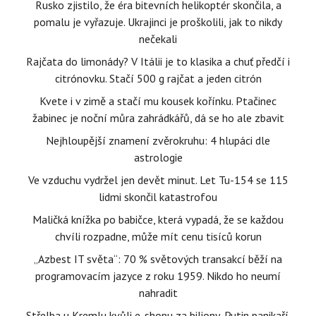
Rusko zjistilo, že éra bitevních helikoptér skončila, a
pomalu je vyřazuje. Ukrajinci je proškolili, jak to nikdy
nečekali
Rajčata do limonády? V Itálii je to klasika a chuť předčí i
citrónovku. Stačí 500 g rajčat a jeden citrón
Kvete i v zimě a stačí mu kousek kořínku. Ptačinec
žabinec je noční můra zahrádkářů, dá se ho ale zbavit
Nejhloupější znamení zvěrokruhu: 4 hlupáci dle
astrologie
Ve vzduchu vydržel jen devět minut. Let Tu-154 se 115
lidmi skončil katastrofou
Maličká knížka po babičce, která vypadá, že se každou
chvíli rozpadne, může mít cenu tisíců korun
„Azbest IT světa“: 70 % světových transakcí běží na
programovacím jazyce z roku 1959. Nikdo ho neumí
nahradit
Střelba u Kremlu kvůli e-shopu za biliony, Putin panikaří.