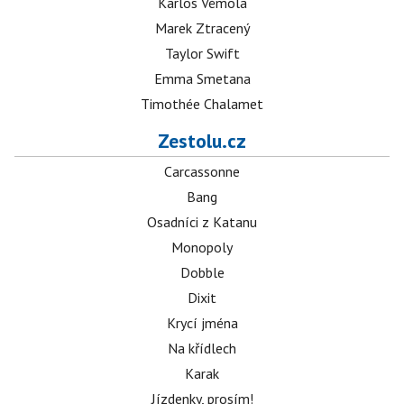
Karlos Vémola
Marek Ztracený
Taylor Swift
Emma Smetana
Timothée Chalamet
Zestolu.cz
Carcassonne
Bang
Osadníci z Katanu
Monopoly
Dobble
Dixit
Krycí jména
Na křídlech
Karak
Jízdenky, prosím!