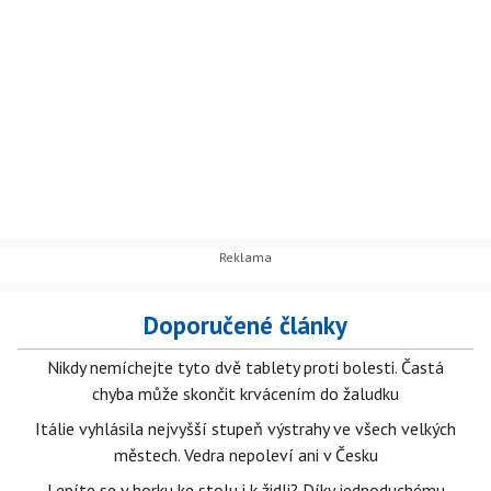
Doporučené články
Nikdy nemíchejte tyto dvě tablety proti bolesti. Častá
chyba může skončit krvácením do žaludku
Itálie vyhlásila nejvyšší stupeň výstrahy ve všech velkých
městech. Vedra nepoleví ani v Česku
Lepíte se v horku ke stolu i k židli? Díky jednoduchému