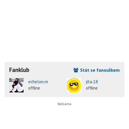
Fanklub
Stát se fanouškem
echelon.m
jita.18
offline
offline