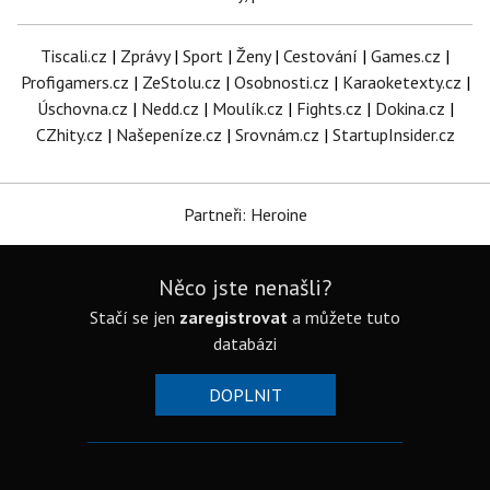
Tiscali.cz
|
Zprávy
|
Sport
|
Ženy
|
Cestování
|
Games.cz
|
Profigamers.cz
|
ZeStolu.cz
|
Osobnosti.cz
|
Karaoketexty.cz
|
Úschovna.cz
|
Nedd.cz
|
Moulík.cz
|
Fights.cz
|
Dokina.cz
|
CZhity.cz
|
Našepeníze.cz
|
Srovnám.cz
|
StartupInsider.cz
Partneři: Heroine
Něco jste nenašli?
Stačí se jen
zaregistrovat
a můžete tuto
databázi
DOPLNIT