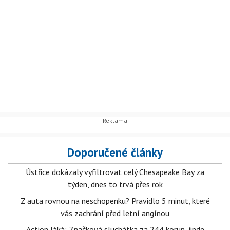
Doporučené články
Ústřice dokázaly vyfiltrovat celý Chesapeake Bay za
týden, dnes to trvá přes rok
Z auta rovnou na neschopenku? Pravidlo 5 minut, které
vás zachrání před letní angínou
Action láká: Značková sluchátka za 244 korun, jinde