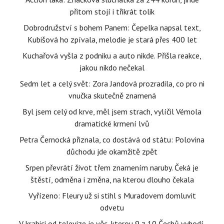
přitom stojí i třikrát tolik
Dobrodružství s bohem Panem: Čepelka napsal text,
Kubišová ho zpívala, melodie je stará přes 400 let
Kuchařová vyšla z podniku a auto nikde. Přišla reakce,
jakou nikdo nečekal
Sedm let a celý svět: Zora Jandová prozradila, co pro ni
vnučka skutečně znamená
Byl jsem celý od krve, měl jsem strach, vylíčil Vémola
dramatické krmení lvů
Petra Černocká přiznala, co dostává od státu: Polovina
důchodu jde okamžitě zpět
Srpen převrátí život třem znamením naruby. Čeká je
štěstí, odměna i změna, na kterou dlouho čekala
Vyřízeno: Fleury už si stihl s Muradovem domluvit
odvetu
V krabici od televize je věc, kterou 9 z 10 Čechů vyhodí.