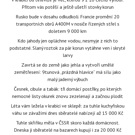
Přitom vás potěší a ještě ušetří stovky korun
Rusko bude v dosahu odkudkoli. Francie promění 20
transportních obrů A400M v nosiče řízených střel s
doletem 9 000 km
Kdo jahody jen opláchne vodou, nesmyje z nich to
podstatné. Slaný roztok za pár korun vytáhne ven i skryté
larvy
Zavrtá se do země jako jehla a vytvoří umělé
zemětřesení: 9tunová „prázdná hlavice“ má sílu jako
malý jaderný výbuch
Česnek, cibule a tabák: tři domácí postřiky, po kterých
nemocné listy okurek znovu zezelenají a začnou plodit
Léta vám ležela v krabici ve sklepě: za tuhle kuchyňskou
váhu se závažími dnes sběratelé nabízejí až 15 000 Kč
Tuhle skříňku měla v ČSSR skoro každá domácnost.
Dneska ji sběratelé na bazarech kupují i za 20 000 Kč