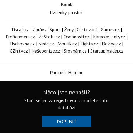
Karak
Jízdenky, prosím!
Tiscali.cz
|
Zprávy
|
Sport
|
Ženy
|
Cestování
|
Games.cz
|
Profigamers.cz
|
ZeStolu.cz
|
Osobnosti.cz
|
Karaoketexty.cz
|
Úschovna.cz
|
Nedd.cz
|
Moulík.cz
|
Fights.cz
|
Dokina.cz
|
CZhity.cz
|
Našepeníze.cz
|
Srovnám.cz
|
StartupInsider.cz
Partneři: Heroine
Něco jste nenašli?
Stačí se jen
zaregistrovat
a můžete tuto
databázi
DOPLNIT