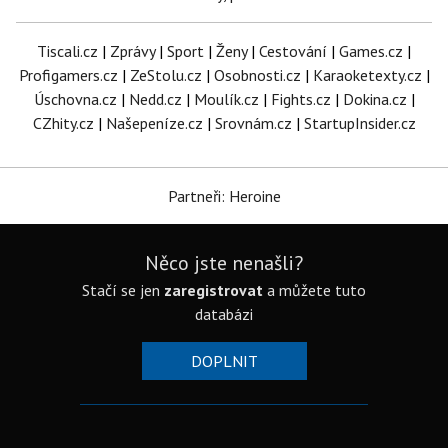
Tiscali.cz
|
Zprávy
|
Sport
|
Ženy
|
Cestování
|
Games.cz
|
Profigamers.cz
|
ZeStolu.cz
|
Osobnosti.cz
|
Karaoketexty.cz
|
Úschovna.cz
|
Nedd.cz
|
Moulík.cz
|
Fights.cz
|
Dokina.cz
|
CZhity.cz
|
Našepeníze.cz
|
Srovnám.cz
|
StartupInsider.cz
Partneři: Heroine
Něco jste nenašli?
Stačí se jen
zaregistrovat
a můžete tuto
databázi
DOPLNIT