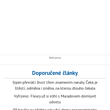
Doporučené články
Srpen převrátí život třem znamením naruby. Čeká je
štěstí, odměna i změna, na kterou dlouho čekala
Vyřízeno: Fleury už si stihl s Muradovem domluvit
odvetu
Při bouřce na těchto pár věcí doma nezapomínejte.