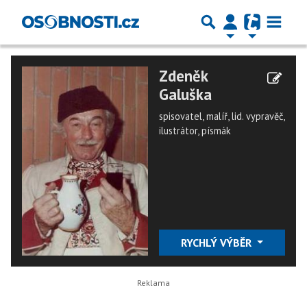
Zdeněk
Galuška
spisovatel, malíř, lid. vypravěč,
ilustrátor, písmák
RYCHLÝ VÝBĚR