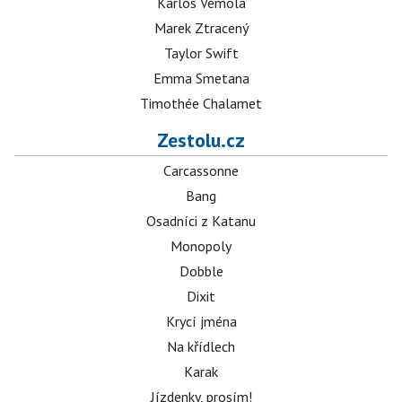
Karlos Vémola
Marek Ztracený
Taylor Swift
Emma Smetana
Timothée Chalamet
Zestolu.cz
Carcassonne
Bang
Osadníci z Katanu
Monopoly
Dobble
Dixit
Krycí jména
Na křídlech
Karak
Jízdenky, prosím!