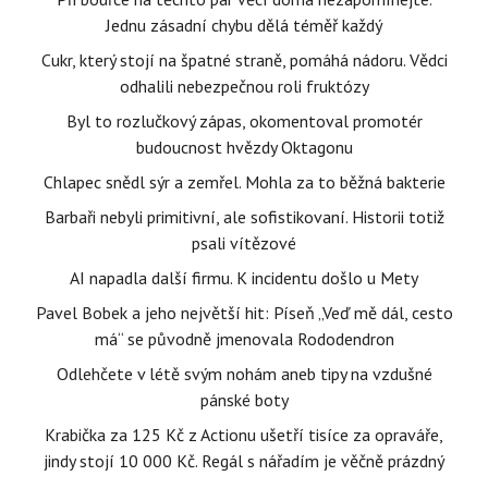
Jednu zásadní chybu dělá téměř každý
Cukr, který stojí na špatné straně, pomáhá nádoru. Vědci
odhalili nebezpečnou roli fruktózy
Byl to rozlučkový zápas, okomentoval promotér
budoucnost hvězdy Oktagonu
Chlapec snědl sýr a zemřel. Mohla za to běžná bakterie
Barbaři nebyli primitivní, ale sofistikovaní. Historii totiž
psali vítězové
AI napadla další firmu. K incidentu došlo u Mety
Pavel Bobek a jeho největší hit: Píseň „Veď mě dál, cesto
má“ se původně jmenovala Rododendron
Odlehčete v létě svým nohám aneb tipy na vzdušné
pánské boty
Krabička za 125 Kč z Actionu ušetří tisíce za opraváře,
jindy stojí 10 000 Kč. Regál s nářadím je věčně prázdný