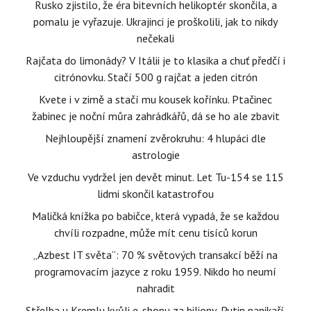
Rusko zjistilo, že éra bitevních helikoptér skončila, a
pomalu je vyřazuje. Ukrajinci je proškolili, jak to nikdy
nečekali
Rajčata do limonády? V Itálii je to klasika a chuť předčí i
citrónovku. Stačí 500 g rajčat a jeden citrón
Kvete i v zimě a stačí mu kousek kořínku. Ptačinec
žabinec je noční můra zahrádkářů, dá se ho ale zbavit
Nejhloupější znamení zvěrokruhu: 4 hlupáci dle
astrologie
Ve vzduchu vydržel jen devět minut. Let Tu-154 se 115
lidmi skončil katastrofou
Maličká knížka po babičce, která vypadá, že se každou
chvíli rozpadne, může mít cenu tisíců korun
„Azbest IT světa“: 70 % světových transakcí běží na
programovacím jazyce z roku 1959. Nikdo ho neumí
nahradit
Střelba u Kremlu kvůli e-shopu za biliony, Putin panikaří.